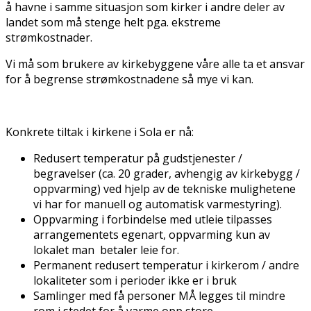
å havne i samme situasjon som kirker i andre deler av
landet som må stenge helt pga. ekstreme
strømkostnader.
Vi må som brukere av kirkebyggene våre alle ta et ansvar
for å begrense strømkostnadene så mye vi kan.
Konkrete tiltak i kirkene i Sola er nå:
Redusert temperatur på gudstjenester /
begravelser (ca. 20 grader, avhengig av kirkebygg /
oppvarming) ved hjelp av de tekniske mulighetene
vi har for manuell og automatisk varmestyring).
Oppvarming i forbindelse med utleie tilpasses
arrangementets egenart, oppvarming kun av
lokalet man betaler leie for.
Permanent redusert temperatur i kirkerom / andre
lokaliteter som i perioder ikke er i bruk
Samlinger med få personer MÅ legges til mindre
rom i stedet for å varme opp store