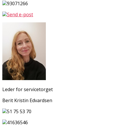
93071266
Send e-post
Leder for servicetorget
Berit Kristin Edvardsen
51 75 53 70
41636546